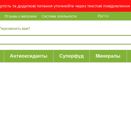
артість та додаткові питання уточнюйте через текстові повідомлен
Рус
Укр
Отзывы о магазине
Система лояльности
Перезвонить вам?
Антиоксиданты
Суперфуд
Минералы