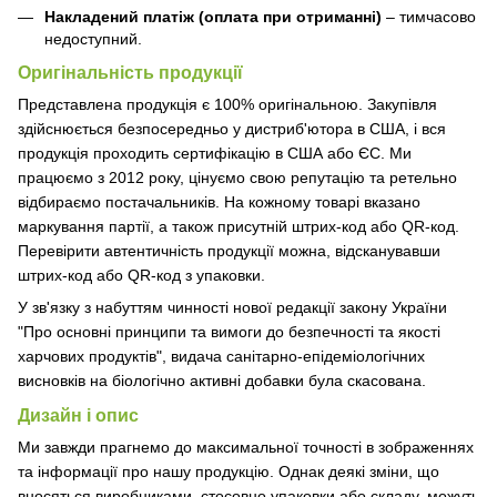
Накладений платіж (оплата при отриманні)
– тимчасово
недоступний.
Оригінальність продукції
Представлена продукція є 100% оригінальною. Закупівля
здійснюється безпосередньо у дистриб'ютора в США, і вся
продукція проходить сертифікацію в США або ЄС. Ми
працюємо з 2012 року, цінуємо свою репутацію та ретельно
відбираємо постачальників. На кожному товарі вказано
маркування партії, а також присутній штрих-код або QR-код.
Перевірити автентичність продукції можна, відсканувавши
штрих-код або QR-код з упаковки.
У зв'язку з набуттям чинності нової редакції закону України
"Про основні принципи та вимоги до безпечності та якості
харчових продуктів", видача санітарно-епідеміологічних
висновків на біологічно активні добавки була скасована.
Дизайн і опис
Ми завжди прагнемо до максимальної точності в зображеннях
та інформації про нашу продукцію. Однак деякі зміни, що
вносяться виробниками, стосовно упаковки або складу, можуть