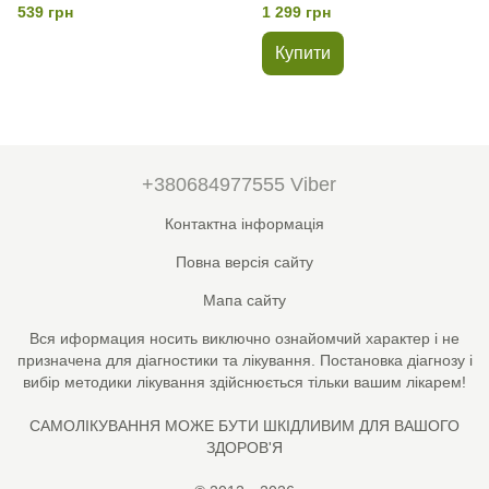
Avenue Nutrition, 1000 мг, 12
460 грам
539 грн
1 299 грн
таблеток
Купити
+380684977555 Viber
Контактна інформація
Повна версія сайту
Мапа сайту
Вся иформация носить виключно ознайомчий характер і не
призначена для діагностики та лікування. Постановка діагнозу і
вибір методики лікування здійснюється тільки вашим лікарем!
САМОЛІКУВАННЯ МОЖЕ БУТИ ШКІДЛИВИМ ДЛЯ ВАШОГО
ЗДОРОВ'Я