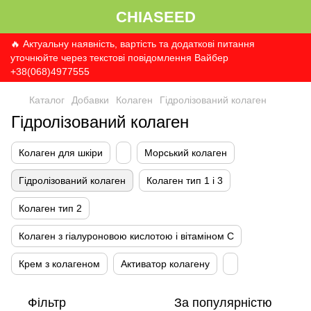
CHIASEED
🔥 Актуальну наявність, вартість та додаткові питання
уточнюйте через текстові повідомлення Вайбер
+38(068)4977555
Каталог
Добавки
Колаген
Гідролізований колаген
Гідролізований колаген
Колаген для шкіри
Морський колаген
Гідролізований колаген
Колаген тип 1 і 3
Колаген тип 2
Колаген з гіалуроновою кислотою і вітаміном С
Крем з колагеном
Активатор колагену
Фільтр
За популярністю