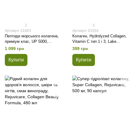
2
3
Артикул: 01863
Артикул: 01554
Пептиди морського колагена,
Колаген, Hydrolyzed Collagen,
преміум клас, UP 5000,
Vitamin C тип 1 і 3, Lake
California Gold Nutrition, 200
Avenue Nutrition, 1000 мг, 60
1 099 грн
399 грн
грам
таблеток
Купити
Купити