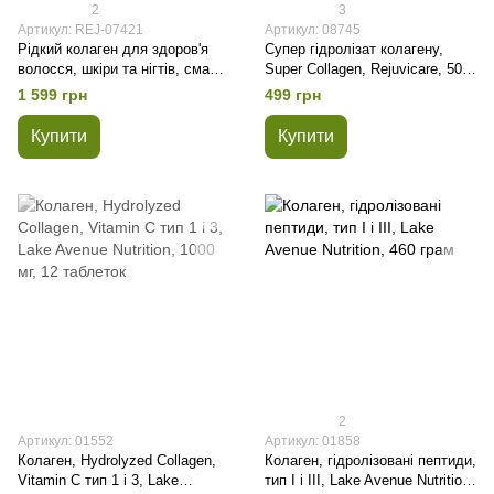
2
3
Артикул: REJ-07421
Артикул: 08745
Рідкий колаген для здоров'я
Супер гідролізат колагену,
волосся, шкіри та нігтів, смак
Super Collagen, Rejuvicare, 500
винограду, Rejuvicare, Collagen
мг, 90 капсул
1 599 грн
499 грн
Beauty Formula, 480 мл
Купити
Купити
2
Артикул: 01552
Артикул: 01858
Колаген, Hydrolyzed Collagen,
Колаген, гідролізовані пептиди,
Vitamin C тип 1 і 3, Lake
тип I і III, Lake Avenue Nutrition,