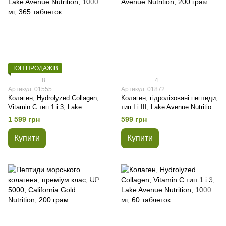
ТОП ПРОДАЖІВ
8
4
Артикул: 01555
Артикул: 01872
Колаген, Hydrolyzed Collagen,
Колаген, гідролізовані пептиди,
Vitamin C тип 1 і 3, Lake
тип I і III, Lake Avenue Nutrition,
Avenue Nutrition, 1000 мг, 365
200 грам
1 599 грн
599 грн
таблеток
Купити
Купити