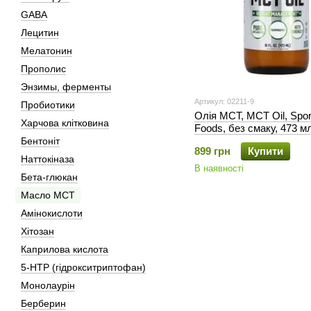
GABA
Лецитин
Мелатонин
Прополис
Энзимы, ферменты
Артикул: 02211-9
Пробиотики
Олія МСТ, MCT Oil, Spor
Харчова клітковина
Foods, без смаку, 473 м
Бентоніт
899 грн
Купити
Наттокіназа
В наявності
Бета-глюкан
Масло МСТ
Амінокислоти
Хітозан
Каприлова кислота
5-HTP (гідрокситриптофан)
Монолаурін
Берберин