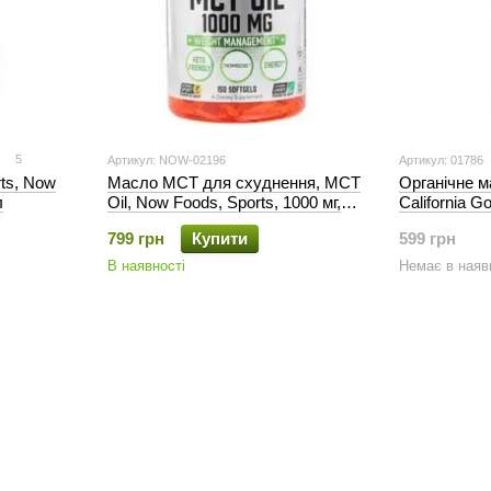
5
Артикул: NOW-02196
Артикул: 01786
ts, Now
Масло МСТ для схуднення, MCT
Органічне м
л
Oil, Now Foods, Sports, 1000 мг,
California Go
150 капсул
799 грн
Купити
599 грн
В наявності
Немає в наяв