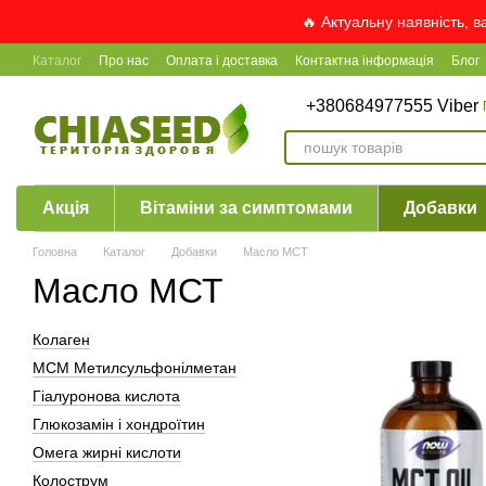
Перейти до основного контенту
🔥 Актуальну наявність, 
Каталог
Про нас
Оплата і доставка
Контактна інформація
Блог
+380684977555 Viber
Акція
Вітаміни за симптомами
Добавки
Головна
Каталог
Добавки
Масло МСТ
Масло МСТ
Колаген
МСМ Метилсульфонілметан
Гіалуронова кислота
Глюкозамін і хондроїтин
Омега жирні кислоти
Колострум