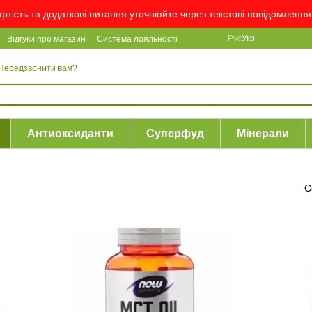
вартість та додаткові питання уточнюйте через текстові повідомлен
Рус
Укр
Відгуки про магазин
Система лояльності
Передзвонити вам?
Антиоксиданти
Суперфуд
Мінерали
С