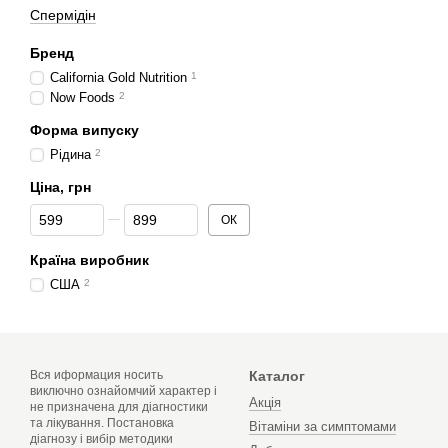
Спермідін
Бренд
California Gold Nutrition
1
Now Foods
2
Форма випуску
Рідина
2
Ціна, грн
Від Ціна, грн
До Ціна, грн
ОК
Країна виробник
США
2
Вся иформация носить
Каталог
виключно ознайомчий характер і
Акція
не призначена для діагностики
та лікування. Постановка
Вітаміни за симптомами
діагнозу і вибір методики