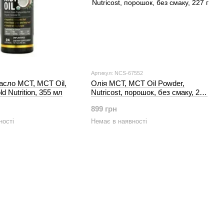
Артикул: NCS-67552
асло МСТ, MCT Oil,
Олія МСТ, MCT Oil Powder,
ld Nutrition, 355 мл
Nutricost, порошок, без смаку, 227
г
899 грн
ності
Немає в наявності