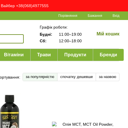
ня Вайбер +38(068)4977555
Порівняння
Бажання
Вхід
Графік роботи:
Мій кошик
Будні:
11:00–19:00
Сб:
12:00–18:00
Вітаміни
Трави
Продукти
Бренди
за популярністю
спочатку дешевше
за назвою
ортування: