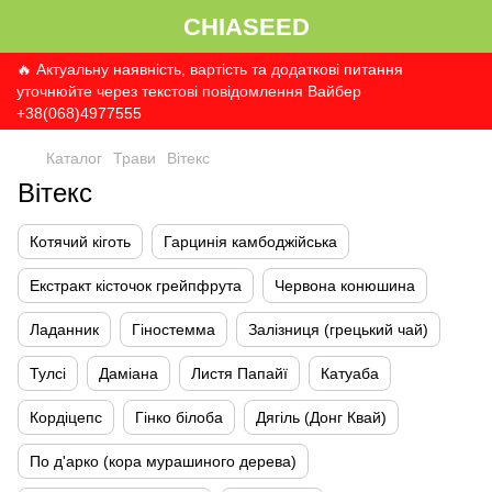
CHIASEED
🔥 Актуальну наявність, вартість та додаткові питання
уточнюйте через текстові повідомлення Вайбер
+38(068)4977555
Каталог
Трави
Вітекс
Вітекс
Котячий кіготь
Гарцинія камбоджійська
Екстракт кісточок грейпфрута
Червона конюшина
Ладанник
Гіностемма
Залізниця (грецький чай)
Тулсі
Даміана
Листя Папайї
Катуаба
Кордіцепс
Гінко білоба
Дягіль (Донг Квай)
По д'арко (кора мурашиного дерева)