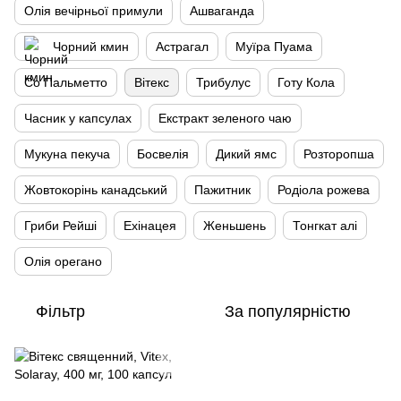
Олія вечірньої примули
Ашваганда
Чорний кмин
Астрагал
Муїра Пуама
Со Пальметто
Вітекс
Трибулус
Готу Кола
Часник у капсулах
Екстракт зеленого чаю
Мукуна пекуча
Босвелія
Дикий ямс
Розторопша
Жовтокорінь канадський
Пажитник
Родіола рожева
Гриби Рейші
Ехінацея
Женьшень
Тонгкат алі
Олія орегано
Фільтр
За популярністю