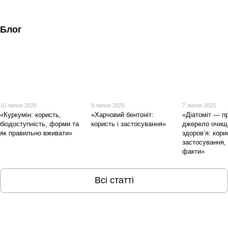
Блог
10 липня 2025
9 липня 2025
7 липня 2025
«Куркумін: користь,
«Харчовий бентоніт:
«Діатоміт — п
біодоступність, форми та
користь і застосування»
джерело очищ
як правильно вживати»
здоров’я: кори
застосування, 
факти»
Всі статті