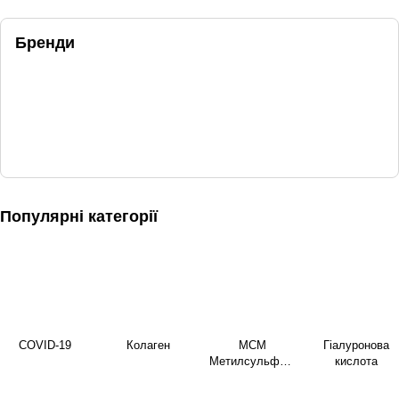
Бренди
Популярні категорії
COVID-19
Колаген
МСМ
Гіалуронова
Метилсульфоні
кислота
лметан