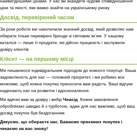
найвигіднішими цінами. У нас ви знайдете чудове співвідношення
ціни та якості, яке важко знайти на українському ринку.
Досвід, перевірений часом
За роки роботи ми накопичили значний досвід, який дозволяє нам
обирати тільки перевірені бренди зі світовим ім'ям. У нашому
каталозі — лише ті продукти, які дійсно працюють і заслужили
довіру клієнтів.
Клієнт — на першому місці
Ми пишаємося індивідуальним підходом до кожного покупця. Ваша
задоволеність для нас — головний пріоритет, і ми робимо все
можливе, щоб кожна покупка приносила вам радість. Ваші відгуки
надихають нас на розвиток і вдосконалення.
Ми вдячні вам за довіру і вибір
Чиасід
. Кожне замовлення
обробляємо швидко й з турботою, адже для нас важливо, щоб ваш
досвід покупок був бездоганним.
Дякуємо, що обираєте нас. Бажаємо приємних покупок і
чекаємо на вас знову!