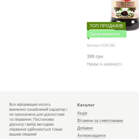
ТОП ПРОДАЖІВ
Заканчивается...
Артикул: DJS-380
399 грн
Немає в наявності
Вся иформация носить
Каталог
виключно ознайомчий характер і
Акція
не призначена для діагностики
та лікування. Постановка
Вітаміни за симптомами
діагнозу і вибір методики
Добавки
лікування здійснюється тільки
вашим лікарем!
Антиоксиданти