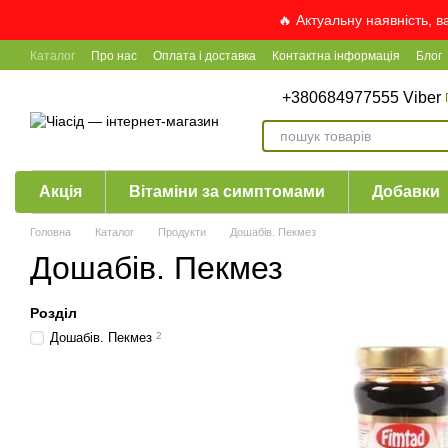
Перейти до основного контенту
🔥 Актуальну наявність, 
Каталог
Про нас
Оплата і доставка
Контактна інформація
Блог
+380684977555 Viber
Акція
Вітаміни за симптомами
Добавки
Головна
Каталог
Продукти
Дошабів. Пекмез
Дошабів. Пекмез
Розділ
Дошабів. Пекмез
2