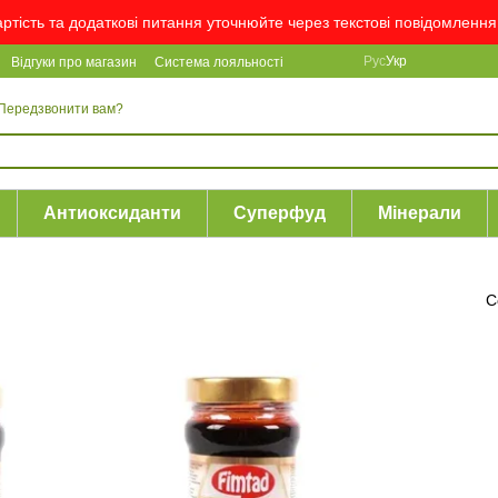
вартість та додаткові питання уточнюйте через текстові повідомлен
Рус
Укр
Відгуки про магазин
Система лояльності
Передзвонити вам?
Антиоксиданти
Суперфуд
Мінерали
С