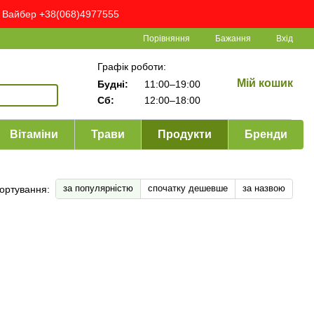
ня Вайбер +38(068)4977555
Порівняння
Бажання
Вхід
Графік роботи:
Мій кошик
Будні:
11:00–19:00
Сб:
12:00–18:00
Вітаміни
Трави
Продукти
Бренди
за популярністю
спочатку дешевше
за назвою
ортування: