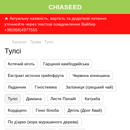
CHIASEED
🔥 Актуальну наявність, вартість та додаткові питання
уточнюйте через текстові повідомлення Вайбер
+38(068)4977555
Каталог
Трави
Тулсі
Тулсі
Котячий кіготь
Гарцинія камбоджійська
Екстракт кісточок грейпфрута
Червона конюшина
Ладанник
Гіностемма
Залізниця (грецький чай)
Тулсі
Даміана
Листя Папайї
Катуаба
Кордіцепс
Гінко білоба
Дягіль (Донг Квай)
По д'арко (кора мурашиного дерева)