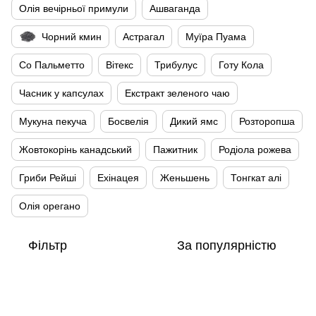
Олія вечірньої примули
Ашваганда
Чорний кмин
Астрагал
Муїра Пуама
Со Пальметто
Вітекс
Трибулус
Готу Кола
Часник у капсулах
Екстракт зеленого чаю
Мукуна пекуча
Босвелія
Дикий ямс
Розторопша
Жовтокорінь канадський
Пажитник
Родіола рожева
Гриби Рейші
Ехінацея
Женьшень
Тонгкат алі
Олія орегано
Фільтр
За популярністю