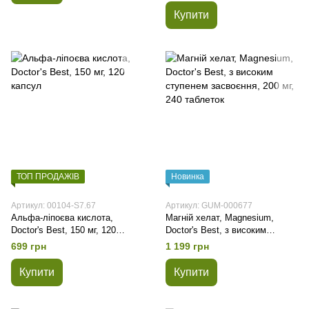
Купити
ТОП ПРОДАЖІВ
Новинка
Артикул: 00104-S7.67
Артикул: GUM-000677
Альфа-ліпоєва кислота,
Магній хелат, Magnesium,
Doctor's Best, 150 мг, 120
Doctor's Best, з високим
капсул
ступенем засвоєння, 200 мг,
699 грн
1 199 грн
240 таблеток
Купити
Купити