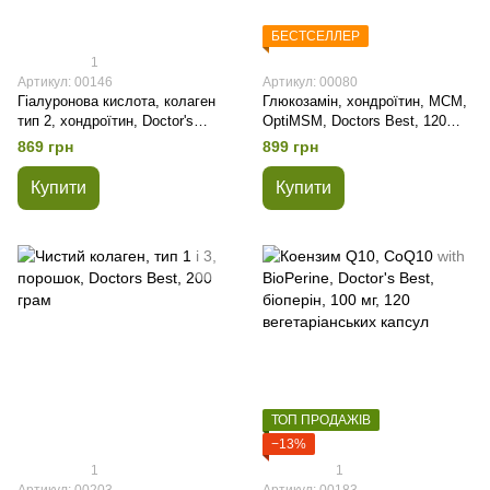
БЕСТСЕЛЛЕР
1
Артикул: 00146
Артикул: 00080
Гіалуронова кислота, колаген
Глюкозамін, хондроїтин, МСМ,
тип 2, хондроїтин, Doctor's
OptiMSM, Doctors Best, 120
Best, 60 капсул
капсул
869 грн
899 грн
Купити
Купити
ТОП ПРОДАЖІВ
−13%
1
1