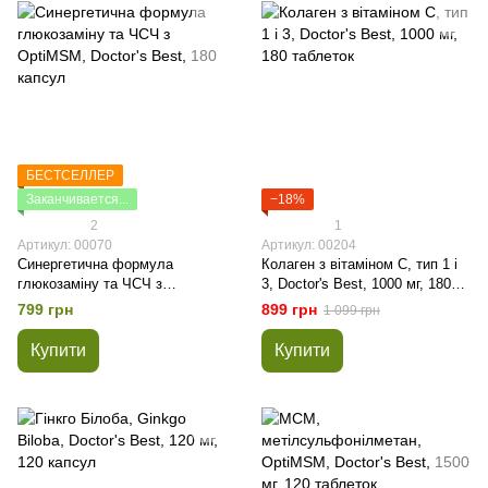
БЕСТСЕЛЛЕР
Заканчивается...
−18%
2
1
Артикул: 00070
Артикул: 00204
Синергетична формула
Колаген з вітаміном С, тип 1 і
глюкозаміну та ЧСЧ з
3, Doctor's Best, 1000 мг, 180
OptiMSM, Doctor's Best, 180
таблеток
799 грн
899 грн
1 099 грн
капсул
Купити
Купити