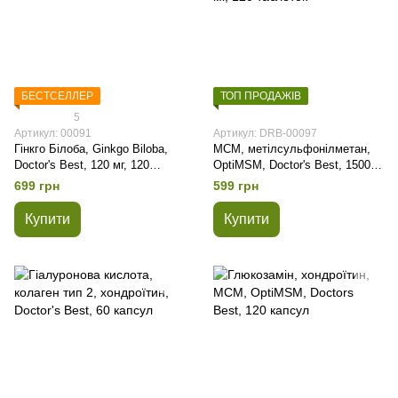
БЕСТСЕЛЛЕР
ТОП ПРОДАЖІВ
5
Артикул: 00091
Артикул: DRB-00097
Гінкго Білоба, Ginkgo Biloba,
МСМ, метілсульфонілметан,
Doctor's Best, 120 мг, 120
OptiMSM, Doctor's Best, 1500
капсул
мг, 120 таблеток
699 грн
599 грн
Купити
Купити