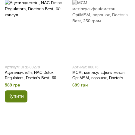
Артикул: DRB-00279
Артикул: 00076
Ацетилцистеїн, NAC Detox
МСМ, метілсульфонілметан,
Regulators, Doctor's Best, 60
OptiMSM, порошок, Doctor's
капсул
Best, 250 грам
589 грн
699 грн
Купити