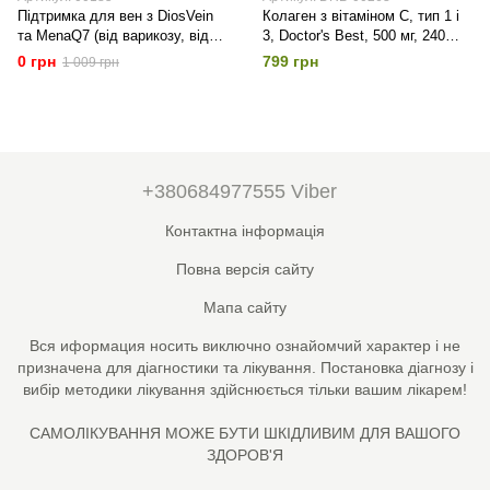
Підтримка для вен з DiosVein
Колаген з вітаміном С, тип 1 і
та MenaQ7 (від варикозу, від
3, Doctor's Best, 500 мг, 240
геморою) Vein Support, Doctor's
капсул
0 грн
799 грн
1 009 грн
Best, 60 капсул
+380684977555 Viber
Контактна інформація
Повна версія сайту
Мапа сайту
Вся иформация носить виключно ознайомчий характер і не
призначена для діагностики та лікування. Постановка діагнозу і
вибір методики лікування здійснюється тільки вашим лікарем!
САМОЛІКУВАННЯ МОЖЕ БУТИ ШКІДЛИВИМ ДЛЯ ВАШОГО
ЗДОРОВ'Я