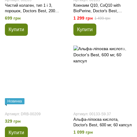
Артикул: 00203
Артикул: 00183
Чистий колаген, тип 1 і 3,
Коензим Q10, CoQ10 with
порошок, Doctors Best, 200
BioPerine, Doctor's Best,
грам
біоперін, 100 мг, 120
699 грн
1 299 грн
1 499 грн
вегетаріанських капсул
Купити
Купити
Новинка
Артикул: DRB-00209
Артикул: 00133-S9.37
Альфа-ліпоєва кислота,
329 грн
Doctor's Best, 600 мг, 60 капсул
1 099 грн
Купити