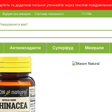
вартість та додаткові питання уточнюйте через текстові повідомлен
Рус
Укр
Відгуки про магазин
Система лояльності
Передзвонити вам?
Антиоксиданти
Суперфуд
Мінерали