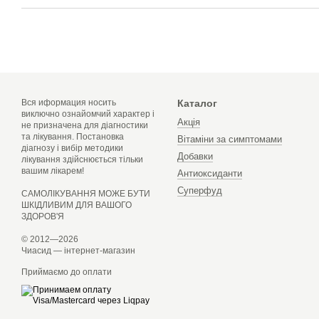
Вся иформация носить
Каталог
виключно ознайомчий характер і
Акція
не призначена для діагностики
та лікування. Постановка
Вітаміни за симптомами
діагнозу і вибір методики
Добавки
лікування здійснюється тільки
вашим лікарем!
Антиоксиданти
Суперфуд
САМОЛІКУВАННЯ МОЖЕ БУТИ
ШКІДЛИВИМ ДЛЯ ВАШОГО
ЗДОРОВ'Я
© 2012—2026
Чиасид — інтернет-магазин
Приймаємо до оплати