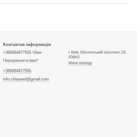
Контактна інформація
+380684977555 Viber
г. Київ, Оболонський проспект, 22
(Офіс)
Передзвонити вам?
Мапа проїзду
+380684977555
info.chiaseed@gmail.com