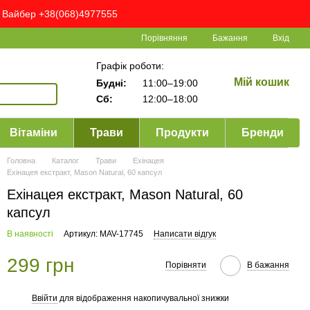
ня Вайбер +38(068)4977555
Порівняння
Бажання
Вхід
Графік роботи:
Мій кошик
Будні:
11:00–19:00
Сб:
12:00–18:00
Вітаміни
Трави
Продукти
Бренди
Головна
Каталог
Трави
Ехінацея
Ехінацея екстракт, Mason Natural, 60 капсул
Ехінацея екстракт, Mason Natural, 60
капсул
В наявності
Артикул: MAV-17745
Написати відгук
299 грн
Порівняти
В бажання
Ввійти
для відображення накопичувальної знижки
%