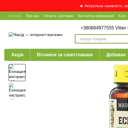
Перейти до основного контенту
🔥 Актуальну наявність, 
Каталог
Про нас
Оплата і доставка
Контактна інформація
Блог
+380684977555 Viber
Акція
Вітаміни за симптомами
Добавки