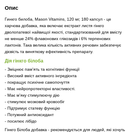
Опис
Гинкго билоба, Mason Vitamins, 120 мг, 180 капсул - це
харчова добавка, яка включає екстракт листя гінкго
дволопатевої найвищої якості, стандартизований для вмісту
не менше 24% флавонових глікозидів і 6% терпенових
лактонів. Така велика кількість активних речовин забезпечує
дієвість та виняткову ефективність препарату.
Дія гінкго білоба
- Зміцнює пам'ять та когнітивні функції
- Високий вміст активного інгредієнта
- покращує психічне самопочуття
- Має нейропротекторні властивості.
- Має м'яку стимулюючу дію
- стимулює мозковий кровообіг
- Підтримує статеву функцію
- Потужний антиоксидант
- посилює лібідо
Гінкго Білоба добавка - рекомендується для людей, які хочуть