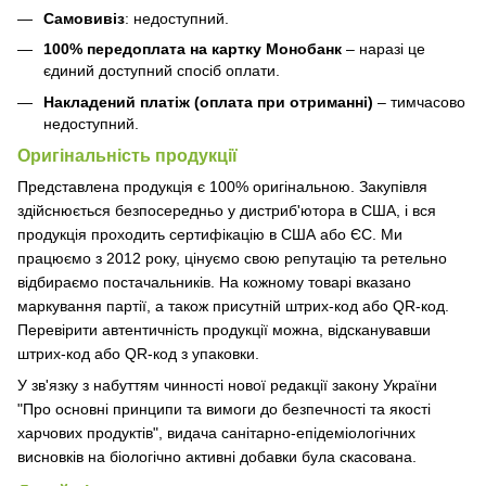
Самовивіз
: недоступний.
100% передоплата на картку Монобанк
– наразі це
єдиний доступний спосіб оплати.
Накладений платіж (оплата при отриманні)
– тимчасово
недоступний.
Оригінальність продукції
Представлена продукція є 100% оригінальною. Закупівля
здійснюється безпосередньо у дистриб'ютора в США, і вся
продукція проходить сертифікацію в США або ЄС. Ми
працюємо з 2012 року, цінуємо свою репутацію та ретельно
відбираємо постачальників. На кожному товарі вказано
маркування партії, а також присутній штрих-код або QR-код.
Перевірити автентичність продукції можна, відсканувавши
штрих-код або QR-код з упаковки.
У зв'язку з набуттям чинності нової редакції закону України
"Про основні принципи та вимоги до безпечності та якості
харчових продуктів", видача санітарно-епідеміологічних
висновків на біологічно активні добавки була скасована.