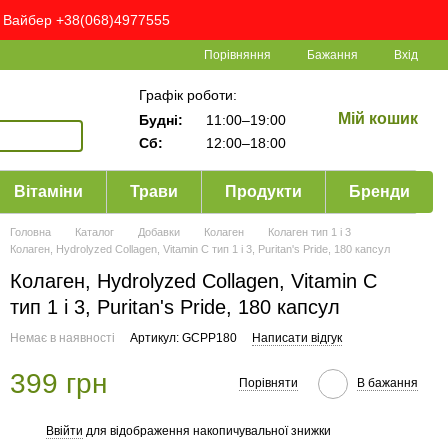
ня Вайбер +38(068)4977555
Порівняння
Бажання
Вхід
Графік роботи:
Мій кошик
Будні:
11:00–19:00
Сб:
12:00–18:00
Вітаміни
Трави
Продукти
Бренди
Головна
Каталог
Добавки
Колаген
Колаген тип 1 і 3
Колаген, Hydrolyzed Collagen, Vitamin C тип 1 і 3, Puritan's Pride, 180 капсул
Колаген, Hydrolyzed Collagen, Vitamin C
тип 1 і 3, Puritan's Pride, 180 капсул
Немає в наявності
Артикул: GCPP180
Написати відгук
399 грн
Порівняти
В бажання
Ввійти
для відображення накопичувальної знижки
%