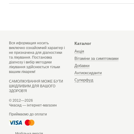
Вся иформация носить
Каталог
виключно ознайомчий характер і
Акція
не призначена для діагностики
та лікування. Постановка
Вітаміни за симптомами
діагнозу і вибір методики
Добавки
лікування здійснюється тільки
вашим лікарем!
Антиоксиданти
Суперфуд
САМОЛІКУВАННЯ МОЖЕ БУТИ
ШКІДЛИВИМ ДЛЯ ВАШОГО
ЗДОРОВ'Я
© 2012—2026
Чиасид — інтернет-магазин
Приймаємо до оплати
Мобільна версія