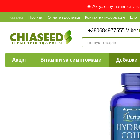
Перейти до основного контенту
🔥 Актуальну наявність, 
Каталог
Про нас
Оплата і доставка
Контактна інформація
Блог
+380684977555 Viber
Акція
Вітаміни за симптомами
Добавки