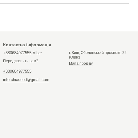
Контактна інформація
+380684977555 Viber
г. Київ, Оболонський проспект, 22
(Офіс)
Передзвонити вам?
Мапа проїзду
+380684977555
info.chiaseed@gmail.com