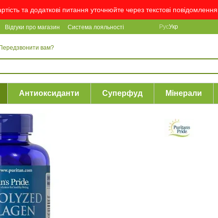
вартість та додаткові питання уточнюйте через текстові повідомлен
Рус
Укр
Відгуки про магазин
Система лояльності
Передзвонити вам?
Антиоксиданти
Суперфуд
Мінерали