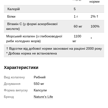
норми
Калорій
5
Білки
1 г
2% †
Вітамін С (у формі аскорбінової
60 мг
100%
кислоти)
Морський колаген (з глибоководної
1100
*
риби холодних морів)
мг
† Відсотки від добової норми засновані на раціоні 2000 року
* Добова норма не встановлена
Характеристики
Вид колагену
Рибний
Дозування
550 мг
Форма випуску
Капсули
Бренд
Nature's Life