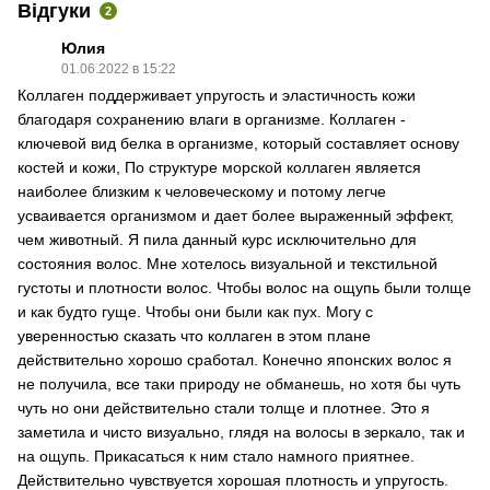
Відгуки
2
Юлия
01.06.2022 в 15:22
Коллаген поддерживает упругость и эластичность кожи
благодаря сохранению влаги в организме. Коллаген -
ключевой вид белка в организме, который составляет основу
костей и кожи, По структуре морской коллаген является
наиболее близким к человеческому и потому легче
усваивается организмом и дает более выраженный эффект,
чем животный. Я пила данный курс исключительно для
состояния волос. Мне хотелось визуальной и текстильной
густоты и плотности волос. Чтобы волос на ощупь были толще
и как будто гуще. Чтобы они были как пух. Могу с
уверенностью сказать что коллаген в этом плане
действительно хорошо сработал. Конечно японских волос я
не получила, все таки природу не обманешь, но хотя бы чуть
чуть но они действительно стали толще и плотнее. Это я
заметила и чисто визуально, глядя на волосы в зеркало, так и
на ощупь. Прикасаться к ним стало намного приятнее.
Действительно чувствуется хорошая плотность и упругость.