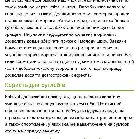
Це білок, який допомагає нашій шкірі знайти еластичність, а
також замінює мертві клітини шкіри. Виробництво колагену
сповільнюється з віком. Дефіцит колагену прискорює процес
старіння шкіри (зморшки, в'ялість шкіри), є причиною болю в
суглобах, викликаної слабким або зменшеним суглобовим
хрящем. Регулярне надходження колагену в організм,
дозволить довше зберігати пружню і молоду шкіру. Завдяки
йому, регенерація і відновлення шкіри, проявляється в
усуненні старих зморшок і гальмуванні виникнення нових. Всі
види косметики є лише панацеєю від симптомів старіння, в той
час як добавки колагену зсередини - це те, що насправді
дозволяє досягти довгострокових ефектів.
Користь для суглобів
Клінічні дослідження показують, що додавання колагену
зменшує біль і покращує рухливість суглобів. Позитивний
ефект від поповнення колагену будуть відчувати люди, які
страждають остеоартритом, ревматоїдний артрит, остеопороз,
а також спортсмени, у яких значне навантаження на суглоби
стоїть на порядку денному.