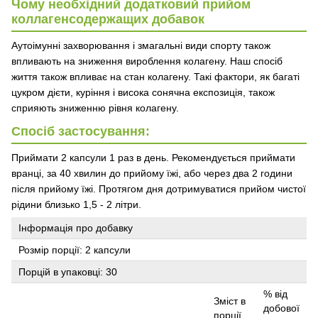
Чому необхідний додатковий прийом
коллагенсодержащих добавок
Аутоімунні захворювання і змагальні види спорту також
впливають на зниження вироблення колагену. Наш спосіб
життя також впливає на стан колагену. Такі фактори, як багаті
цукром дієти, куріння і висока сонячна експозиція, також
сприяють зниженню рівня колагену.
Спосіб застосування:
Приймати 2 капсули 1 раз в день. Рекомендується приймати
вранці, за 40 хвилин до прийому їжі, або через два 2 години
після прийому їжі. Протягом дня дотримуватися прийом чистої
рідини близько 1,5 - 2 літри.
Інформація про добавку
Розмір порції: 2 капсули
Порцій в упаковці: 30
% від
Зміст в
добової
порції