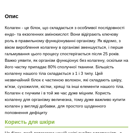
Опис
Колаген - це білок, що складається з особливої ​​послідовності
ендо- та екзогенних амінокислот. Вони відіграють ключову
роль в правильному функціонуванні організму. Як відомо, з
віком вироблення колагену в організмі зменшується, і перше
гальмування цього процесу спостерігається після 25 років.
Важко уявити, як організм функціонує без колагену, оскільки на
його частку припадає 80% сполучної тканини. Більшість
колагену нашого тіла складається з 1 і 3 типу. Цей
незвичайний білок є частиною волокон, які складають шкіру,
м'язи, сухожилля, кістки, хрящі та інші елементи нашого тіла.
Колаген є гнучким і в той же час дуже міцним. Користь
колагену для організму величезна, тому дуже важливо купити
колаген у вигляді добавки, для простого щоденного
поповнення дефіциту
Користь для шкіри