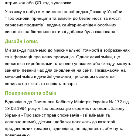
штрих-код або QR-код з упаковки.
У зв'язку з набуттям чинності нової редакції закону України
"Про основні принципи та вимоги до безпечності та якості
харчових продуктів", видача санітарно-епідеміологічних
висновків на біологічно активні добавки була скасована.
Дизайн і опис
Ми завжди прагнемо до максимальної точності в зображеннях
та інформації про нашу продукцію. Однак деякі зміни, що
вносяться виробниками, стосовно упаковки або складу, можуть
зайняти певний час для оновлення на сайті. Незважаючи на
можливі зміни в дизайні упаковки, це жодним чином не
впливає на якість та свіжість товарів.
Повернення та обмін
Відповідно до Постанови Кабінету Міністрів України № 172 від
19.03.1994 року «Про реалізацію окремих положень Закону
України «Про захист прав споживачів» (зі змінами та
доповненнями), дієтичні добавки належать до категорії
продовольчих товарів і, відповідно, не підлягають обміну та
поверненню.