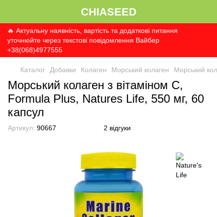
CHIASEED
🔥 Актуальну наявність, вартість та додаткові питання
уточнюйте через текстові повідомлення Вайбер
+38(068)4977555
Каталог
Добавки
Колаген
Морський колаген
Морський кола
Морський колаген з вітаміном С,
Formula Plus, Natures Life, 550 мг, 60
капсул
Артикул:
90667
2 відгуки