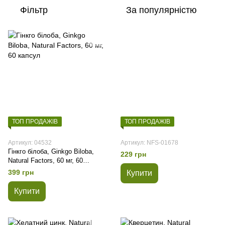
Фільтр
За популярністю
ТОП ПРОДАЖІВ
ТОП ПРОДАЖІВ
Артикул: 04532
Артикул: NFS-01678
Гінкго білоба, Ginkgo Biloba,
229 грн
Natural Factors, 60 мг, 60
капсул
399 грн
Купити
Купити