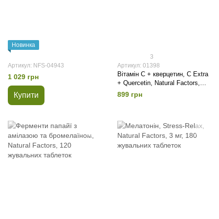
Новинка
3
Артикул: NFS-04943
Артикул: 01398
Вітамін С + кверцетин, C Extra
1 029 грн
+ Quercetin, Natural Factors,
500 мг, 60 капсул
899 грн
Купити