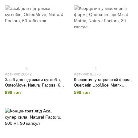
5
2
Артикул: 26842
Артикул: 01378
Засіб для підтримки суглобів,
Кверцетин у міцелярній формі,
OsteoMove, Natural Factors, 60
Quercetin LipoMicel Matrix,
таблеток
Natural Factors, 30 капсул
899 грн
599 грн