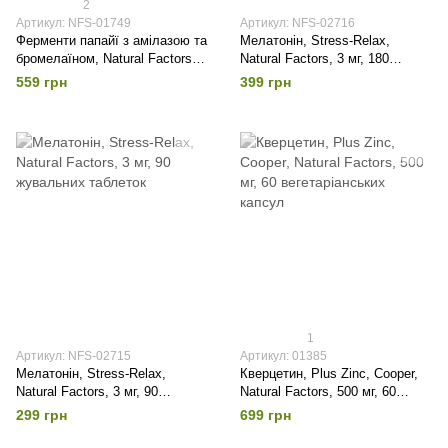
2
Артикул: NFS-01749
Артикул: NFS-02716
Ферменти папайї з амілазою та
Мелатонін, Stress-Relax,
бромелаїном, Natural Factors,
Natural Factors, 3 мг, 180
120 жувальних таблеток
жувальних таблеток
559 грн
399 грн
1
Артикул: NFS-02715
Артикул: 01385
Мелатонін, Stress-Relax,
Кверцетин, Plus Zinc, Cooper,
Natural Factors, 3 мг, 90
Natural Factors, 500 мг, 60
жувальних таблеток
вегетаріанських капсул
299 грн
699 грн