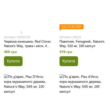
БЕСТСЕЛЛЕР
3
Артикул: 16000-S5
Артикул: 14610
Червона конюшина, Red Clover,
Пажитник, Fenugreek, Nature's
Nature's Way, трава і квіти, 400
Way, 610 мг, 100 капсул
мг, 100 капсул
469 грн
479 грн
Купити
Купити