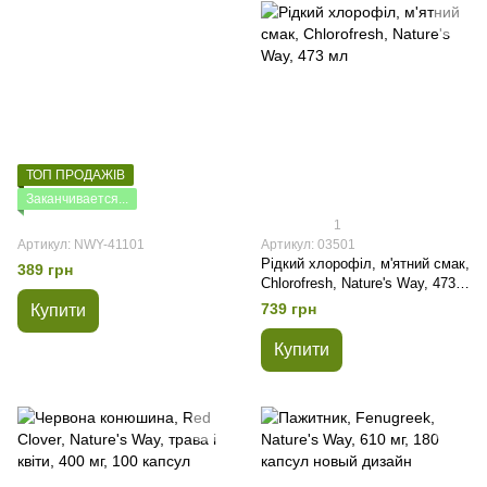
ТОП ПРОДАЖІВ
Заканчивается...
1
Артикул: NWY-41101
Артикул: 03501
Рідкий хлорофіл, м'ятний смак,
389 грн
Chlorofresh, Nature's Way, 473
мл
739 грн
Купити
Купити