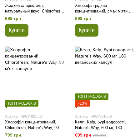
Артикул: 03502
Артикул: 10008
Жидкий хлорофилл,
Хлорофіл рідкий
натуральный вкус, Chlorofresh,
концентрований, смак м'яти,
Nature's Way, 473 мл
Nature's Way, Chlorofresh, 59
699 грн
899 грн
мл
Купити
Купити
ТОП ПРОДАЖІВ
ТОП ПРОДАЖІВ
−13%
Артикул: NWY-03550
Артикул: NWY-14508
Хлорофіл концентрований,
Келп, Kelp, бурі водорості,
Chlorofresh, Nature's Way, 90
Nature's Way, 600 мг, 180
м'які капсули
веганських капсул
799 грн
699 грн
799 грн