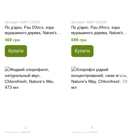
Артикул: NWY-15450
Артикул: NWY-15408
По д'арко, Pau D'Arco, кора
По д'арко, Pau d'Arco, кора
мурашиного дерева, Nature's
мурашиного дерева, Nature's
Way, 545 мг, 100 капсул
Way, 545 мг, 180 капсул
469 грн
699 грн
Купити
Купити
1
4