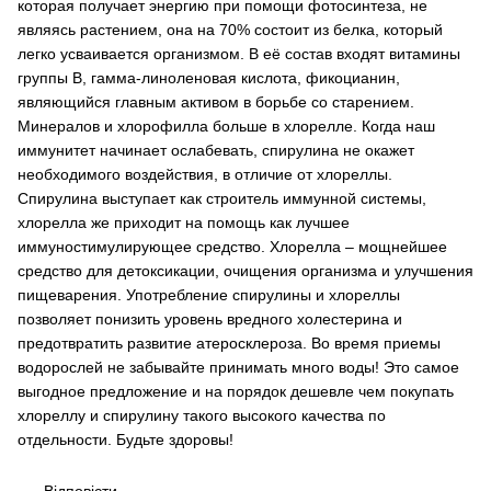
которая получает энергию при помощи фотосинтеза, не
являясь растением, она на 70% состоит из белка, который
легко усваивается организмом. В её состав входят витамины
группы В, гамма-линоленовая кислота, фикоцианин,
являющийся главным активом в борьбе со старением.
Минералов и хлорофилла больше в хлорелле. Когда наш
иммунитет начинает ослабевать, спирулина не окажет
необходимого воздействия, в отличие от хлореллы.
Спирулина выступает как строитель иммунной системы,
хлорелла же приходит на помощь как лучшее
иммуностимулирующее средство. Хлорелла – мощнейшее
средство для детоксикации, очищения организма и улучшения
пищеварения. Употребление спирулины и хлореллы
позволяет понизить уровень вредного холестерина и
предотвратить развитие атеросклероза. Во время приемы
водорослей не забывайте принимать много воды! Это самое
выгодное предложение и на порядок дешевле чем покупать
хлореллу и спирулину такого высокого качества по
отдельности. Будьте здоровы!
Відповісти