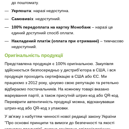
до поштомату.
Укрпошта
: наразі недоступна.
Самовивіз
: недоступний.
100% передоплата на картку Монобанк
– наразі це
єдиний доступний спосіб оплати.
Накладений платіж (оплата при отриманні)
– тимчасово
недоступний.
Оригінальність продукції
Представлена продукція є 100% оригінальною. Закупівля
здійснюється безпосередньо у дистриб'ютора в США, і вся
продукція проходить сертифікацію в США або ЄС. Ми
працюємо з 2012 року, цінуємо свою репутацію та ретельно
відбираємо постачальників. На кожному товарі вказано
маркування партії, а також присутній штрих-код або QR-код.
Перевірити автентичність продукції можна, відсканувавши
штрих-код або QR-код з упаковки.
У зв'язку з набуттям чинності нової редакції закону України
"Про основні принципи та вимоги до безпечності та якості
харчових продуктів", видача санітарно-епідеміологічних