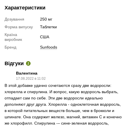
Характеристики
Дозування
250 мг
Форма випуску
Таблетки
Країна
США
виробник
Бренд
Sunfoods
Відгуки
2
Валентина
17.08.2022 в 11:02
В этой добавке удачно сочетаются сразу две водоросли:
хлорелла и спирулина. И вопрос, какую водоросль выбрать,
отпадает сам по себе. Эти две водоросли идеально
дополняют друг друга. Хлорелла - одноклеточная водоросль,
в которой питательных веществ больше, чем в брокколи и
шпинате. Она содержит железо, магний, витамин С и конечно
же хлорофилл. Спирулина -– сине-зеленая водоросль,