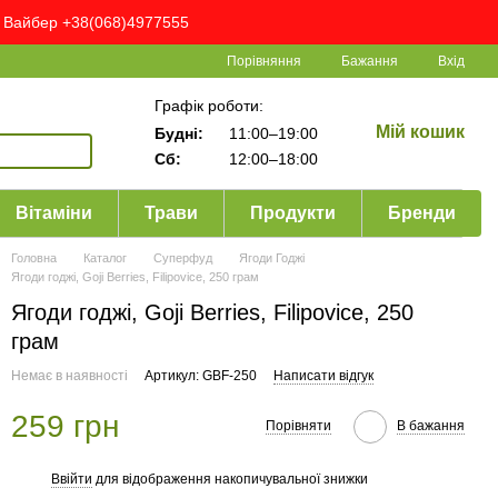
ня Вайбер +38(068)4977555
Порівняння
Бажання
Вхід
Графік роботи:
Мій кошик
Будні:
11:00–19:00
Сб:
12:00–18:00
Вітаміни
Трави
Продукти
Бренди
Головна
Каталог
Суперфуд
Ягоди Годжі
Ягоди годжі, Goji Berries, Filipovice, 250 грам
Ягоди годжі, Goji Berries, Filipovice, 250
грам
Немає в наявності
Артикул: GBF-250
Написати відгук
259 грн
Порівняти
В бажання
Ввійти
для відображення накопичувальної знижки
%