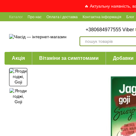
Перейти до основного контенту
🔥 Актуальну наявність, 
Каталог
Про нас
Оплата і доставка
Контактна інформація
Блог
+380684977555 Viber
Акція
Вітаміни за симптомами
Добавки