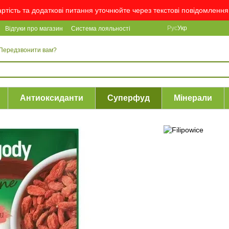
вартість та додаткові питання уточнюйте через текстові повідомлен
Рус
Укр
Відгуки про магазин
Система лояльності
Передзвонити вам?
Антиоксиданти
Суперфуд
Мінерали