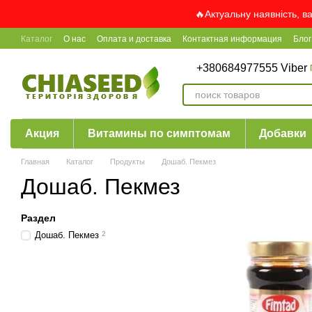
Перейти к основному контенту
🔥Актуальну наявність, в
Каталог
О нас
Оплата и доставка
Контактная информация
Блог
+380684977555 Viber
Акция
Витамины по симптомам
Добавки
Главная
Каталог
Продукты
Дошаб. Пекмез
Дошаб. Пекмез
Раздел
Дошаб. Пекмез
2