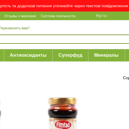
артість та додаткові питання уточнюйте через текстові повідомлен
Рус
Укр
Отзывы о магазине
Система лояльности
Перезвонить вам?
Антиоксиданты
Суперфуд
Минералы
Со