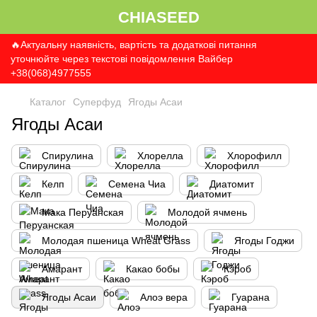
CHIASEED
🔥Актуальну наявність, вартість та додаткові питання
уточнюйте через текстові повідомлення Вайбер
+38(068)4977555
Каталог
Суперфуд
Ягоды Асаи
Ягоды Асаи
Спирулина
Хлорелла
Хлорофилл
Келп
Семена Чиа
Диатомит
Мака Перуанская
Молодой ячмень
Молодая пшеница Wheat Grass
Ягоды Годжи
Амарант
Какао бобы
Кэроб
Ягоды Асаи
Алоэ вера
Гуарана