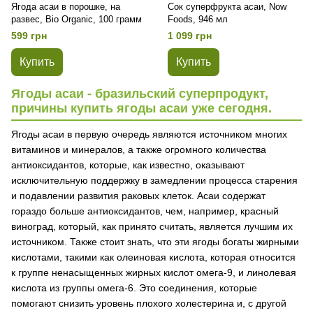
Ягода асаи в порошке, на
Сок суперфрукта асаи, Now
развес, Bio Organic, 100 грамм
Foods, 946 мл
599 грн
1 099 грн
Купить
Купить
Ягоды асаи - бразильский суперпродукт,
причины купить ягоды асаи уже сегодня.
Ягоды асаи в первую очередь являются источником многих
витаминов и минералов, а также огромного количества
антиоксидантов, которые, как известно, оказывают
исключительную поддержку в замедлении процесса старения
и подавлении развития раковых клеток. Асаи содержат
гораздо больше антиоксидантов, чем, например, красный
виноград, который, как принято считать, является лучшим их
источником. Также стоит знать, что эти ягоды богаты жирными
кислотами, такими как олеиновая кислота, которая относится
к группе ненасыщенных жирных кислот омега-9, и линолевая
кислота из группы омега-6. Это соединения, которые
помогают снизить уровень плохого холестерина и, с другой