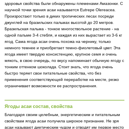
здоровья свойства были обнаружены племенами Амазонки. С
научной точки зрения асаи называется Eutrepe Olereacea.
Произростают только в диких тропических лесах посреди
джунглей на бразильских пальмах высотой до 20 метров.
Бразильская пальма - тонкое многоствольное растение - на
одной пальме 3-4 стебля, и каждая из них вырастает из 3-6 кг
ягод. Сама ягода асаи очень похожа на чернику, только
немного темнее и приобретает темно-фиолетовый цвет. Эта
ягода имеет твердую консистенцию, крупное семя и очень
мякоть, в свою очередь, по вкусу напоминает обычную ягоду с
тонким оттенком шоколада. Стоит знать, что ягода очень
быстро теряет свои питательные свойства, что без
применения соответствующей переработке на месте, резко
ограничивает возможности ее распространения.
Ягоды асаи состав, свойства
Благодаря своим целебным, энергетическим и питательным
свойствам ягода асаи получила широкое признание. Не зря
асаи называют диетическим чудом и отводят им первое место