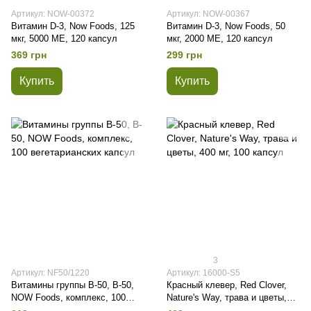
Артикул: NOW-00372
Артикул: NOW-00367
Витамин D-3, Now Foods, 125
Витамин D-3, Now Foods, 50
мкг, 5000 ME, 120 капсул
мкг, 2000 ME, 120 капсул
369 грн
299 грн
Купить
Купить
3
Артикул: NF50/1220
Артикул: 16000-S5
Витамины группы В-50, B-50,
Красный клевер, Red Clover,
NOW Foods, комплекс, 100
Nature's Way, трава и цветы,
вегетарианских капсул
400 мг, 100 капсул