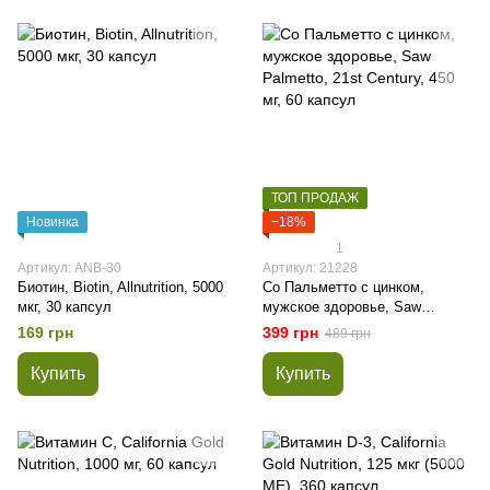
ТОП ПРОДАЖ
Новинка
−18%
1
Артикул: ANB-30
Артикул: 21228
Биотин, Biotin, Allnutrition, 5000
Со Пальметто с цинком,
мкг, 30 капсул
мужское здоровье, Saw
Palmetto, 21st Century, 450 мг,
169 грн
399 грн
489 грн
60 капсул
Купить
Купить