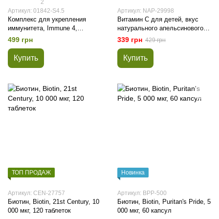
2
Артикул: 01842-S4.5
Артикул: NAP-29998
Комплекс для укрепления
Витамин C для детей, вкус
иммунитета, Immune 4,
натурального апельсинового
California Gold Nutrition, 60
сока, Nature's Plus, Source of
499 грн
339 грн
429 грн
капсул
Life, Animal Parade, 90 таблеток
Купить
Купить
ТОП ПРОДАЖ
Новинка
Артикул: CEN-27757
Артикул: BPP-500
Биотин, Biotin, 21st Century, 10
Биотин, Biotin, Puritan's Pride, 5
000 мкг, 120 таблеток
000 мкг, 60 капсул