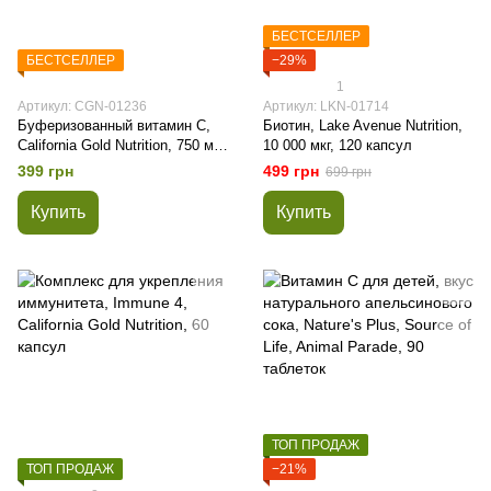
БЕСТСЕЛЛЕР
БЕСТСЕЛЛЕР
−29%
1
Артикул: CGN-01236
Артикул: LKN-01714
Буферизованный витамин C,
Биотин, Lake Avenue Nutrition,
California Gold Nutrition, 750 мг,
10 000 мкг, 120 капсул
60 капсул
399 грн
499 грн
699 грн
Купить
Купить
ТОП ПРОДАЖ
ТОП ПРОДАЖ
−21%