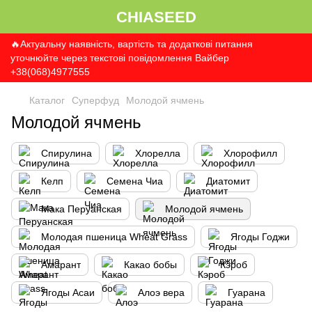
CHIASEED
🔥Актуальну наявність, вартість та додаткові питання
уточнюйте через текстові повідомлення Вайбер
+38(068)4977555
Каталог
Суперфуд
Молодой ячмень
Молодой ячмень
Спирулина
Хлорелла
Хлорофилл
Келп
Семена Чиа
Диатомит
Мака Перуанская
Молодой ячмень
Молодая пшеница Wheat Grass
Ягоды Годжи
Амарант
Какао бобы
Кэроб
Ягоды Асаи
Алоэ вера
Гуарана