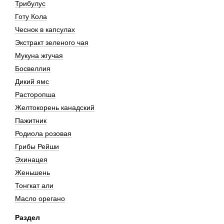
Трибулус
Готу Кола
Чеснок в капсулах
Экстракт зеленого чая
Мукуна жгучая
Босвеллия
Дикий ямс
Расторопша
Желтокорень канадский
Пажитник
Родиола розовая
Грибы Рейши
Эхинацея
Женьшень
Тонгкат али
Масло орегано
Раздел