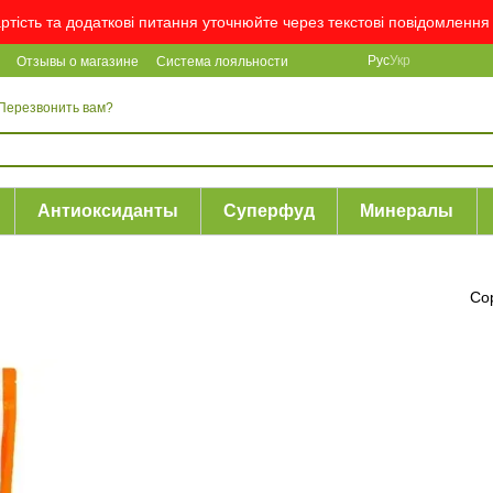
артість та додаткові питання уточнюйте через текстові повідомлен
Рус
Укр
Отзывы о магазине
Система лояльности
Перезвонить вам?
Антиоксиданты
Суперфуд
Минералы
Со