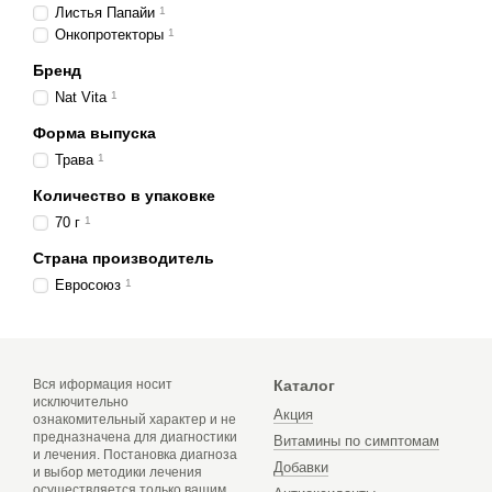
Листья Папайи
1
Онкопротекторы
1
Бренд
Nat Vita
1
Форма выпуска
Трава
1
Количество в упаковке
70 г
1
Страна производитель
Евросоюз
1
Вся иформация носит
Каталог
исключительно
Акция
ознакомительный характер и не
предназначена для диагностики
Витамины по симптомам
и лечения. Постановка диагноза
Добавки
и выбор методики лечения
осуществляется только вашим