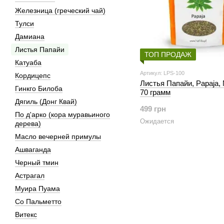
Железница (греческий чай)
Тулси
Дамиана
Листья Папайи
ТОП ПРОДАЖ
Катуаба
Артикул: LPS-100
Кордицепс
Листья Папайи, Papaja, N
Гинкго Билоба
70 грамм
Дягиль (Донг Квай)
499 грн
По д'арко (кора муравьиного
Ожидается
дерева)
Масло вечерней примулы
Ашваганда
Черный тмин
Астрагал
Муира Пуама
Со Пальметто
Витекс