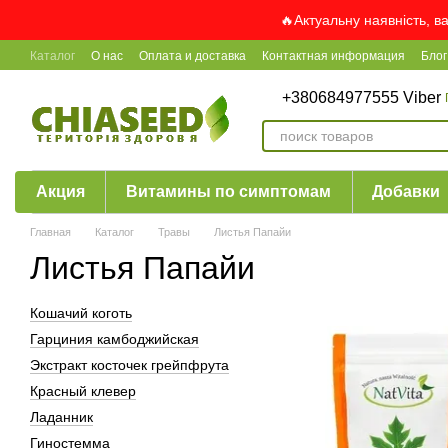
Перейти к основному контенту
🔥Актуальну наявність, в
Каталог
О нас
Оплата и доставка
Контактная информация
Блог
+380684977555 Viber
Акция
Витамины по симптомам
Добавки
Главная
Каталог
Травы
Листья Папайи
Листья Папайи
Кошачий коготь
Гарциния камбоджийская
Экстракт косточек грейпфрута
Красный клевер
Ладанник
Гиностемма