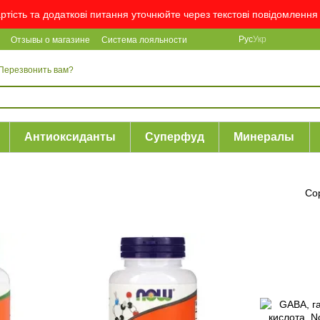
артість та додаткові питання уточнюйте через текстові повідомлен
Рус
Укр
Отзывы о магазине
Система лояльности
Перезвонить вам?
Антиоксиданты
Суперфуд
Минералы
Со