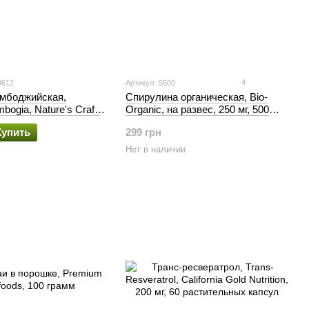
4
9612
Артикул: S500
амбоджийская,
Спирулина органическая, Bio-
bogia, Nature's Craft,
Organic, на развес, 250 мг, 500
таблеток
Купить
299 грн
Нет в наличии