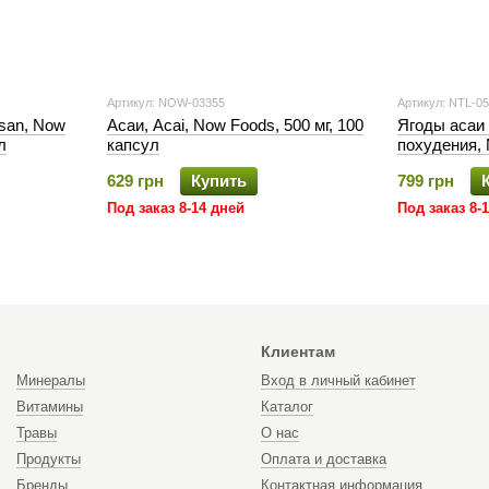
Артикул: NOW-03355
Артикул: NTL-0
osan, Now
Асаи, Acai, Now Foods, 500 мг, 100
Ягоды асаи 
л
капсул
похудения, N
629 грн
Купить
799 грн
Под заказ 8-14 дней
Под заказ 8-
Клиентам
Минералы
Вход в личный кабинет
Витамины
Каталог
Травы
О нас
Продукты
Оплата и доставка
Бренды
Контактная информация