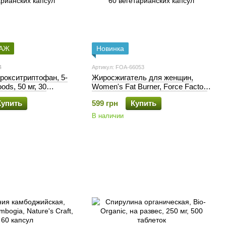
ДАЖ
Новинка
4
Артикул: FOA-66053
дрокситриптофан, 5-
Жиросжигатель для женщин,
ods, 50 мг, 30
Women's Fat Burner, Force Factor,
ких капсул
60 вегетарианских капсул
Купить
599 грн
Купить
В наличии