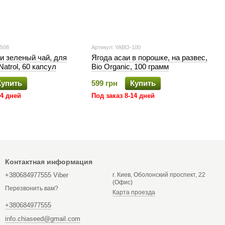
5508
Артикул: YABO-100
и зеленый чай, для
Ягода асаи в порошке, на развес,
atrol, 60 капсул
Bio Organic, 100 грамм
Купить
599 грн
Купить
14 дней
Под заказ 8-14 дней
Контактная информация
+380684977555 Viber
г. Киев, Оболонский проспект, 22
(Офис)
Перезвонить вам?
Карта проезда
+380684977555
info.chiaseed@gmail.com