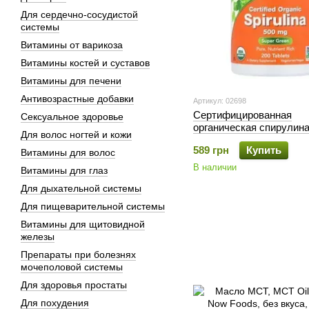
Для сердечно-сосудистой
системы
Витамины от варикоза
Витамины костей и суставов
Витамины для печени
Антивозрастные добавки
Артикул: 02698
Сертифицированная
Сексуальное здоровье
органическая спирулин
Для волос ногтей и кожи
Foods, 500 мг, 200 табле
589 грн
Купить
Витамины для волос
В наличии
Витамины для глаз
Для дыхательной системы
Для пищеварительной системы
Витамины для щитовидной
железы
Препараты при болезнях
мочеполовой системы
Для здоровья простаты
Для похудения