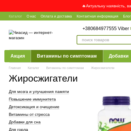
Перейти к основному контенту
🔥Актуальну наявність, в
Каталог
О нас
Оплата и доставка
Контактная информация
Блог
+380684977555 Viber
Акция
Витамины по симптомам
Добавки
Главная
Каталог
Витамины по симптомам
Жиросжигатели
Жиросжигатели
Для мозга и улучшения памяти
Повышение иммунитета
Детоксикация и очищение
Витамины от стресса
Добавки для сна
Для горла