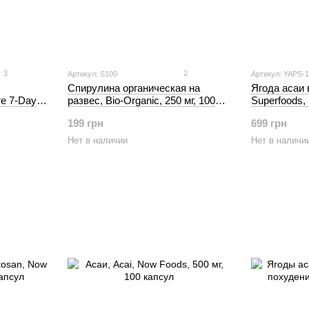
3
2
Артикул: S100
Артикул: YAPS-
Спирулина органическая на
Ягода асаи 
e 7-Day
развес, Bio-Organic, 250 мг, 100
Superfoods,
, 42 капсул
таблеток
199 грн
699 грн
Нет в наличии
Нет в наличи