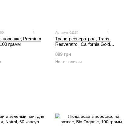
1
3
100
Артикул: 01174
в порошке, Premium
Транс-ресвератрол, Trans-
 100 грамм
Resveratrol, California Gold
Nutrition, 200 мг, 60 растительных
899 грн
капсул
и
Нет в наличии