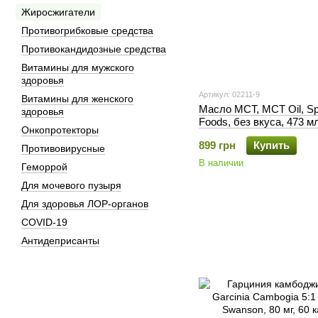
Жиросжигатели
Противогрибковые средства
Противокандидозные средства
Витамины для мужского
здоровья
Артикул: 02211-9
Витамины для женского
Масло МСТ, MCT Oil, Sp
здоровья
Foods, без вкуса, 473 м
Онкопротекторы
899 грн
Купить
Противовирусные
В наличии
Геморрой
Для мочевого пузыря
Для здоровья ЛОР-органов
COVID-19
Антидеприсанты