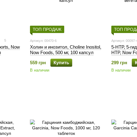
ТОП ПРОДАЖ
ТОП ПРО
5
Артикул: 00470-6
Артикул: 00097-
orts, Now
Холин и инозитол, Choline Inositol,
5-HTP, 5-ги
л
Now Foods, 500 мг, 100 капсул
HTP, Now Fo
вегетарианс
559 грн
Купить
299 грн
В наличии
В наличии