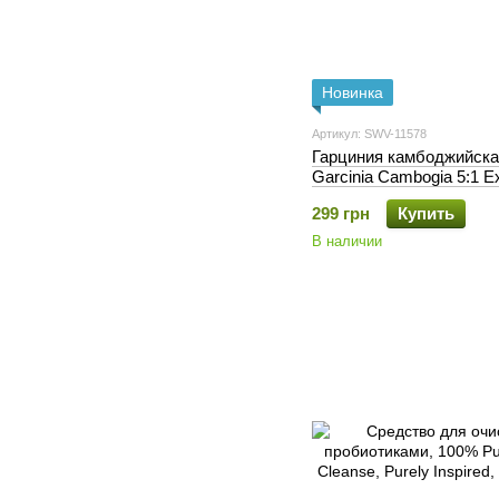
Новинка
Артикул: SWV-11578
Гарциния камбоджийска
Garcinia Cambogia 5:1 Ex
Swanson, 80 мг, 60 капс
299 грн
Купить
В наличии