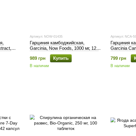
Артикул: NOW-01435
Артикул: NCA-5
я,
Гарциния камбоджийская,
Гарциния к
tract,
Garcinia, Now Foods, 1000 мг, 120
Garcinia Cam
ул
таблеток
60 капсул
989 грн
Купить
799 грн
В наличии
В наличии