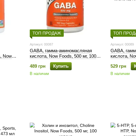
ТОП ПРОДАЖ
ТОП ПРО
Артикул: 00087
Артикул: 00089
GABA, гамма-аминомасляная
GABA, гамм
а, Now
кислота, Now Foods, 500 мг, 100
кислота, No
ток
капсул
капсул
489 грн
Купить
529 грн
В наличии
В наличии