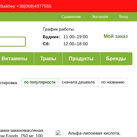
ня Вайбер +38(068)4977555
Сравнение
Желания
Вход
График работы:
Мой заказ
Будние:
11:00–19:00
Сб:
12:00–18:00
Витамины
Травы
Продукты
Бренды
по популярности
сначала дешевле
по названию
ртировка: