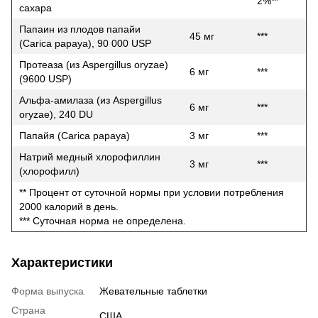
2%**
сахара
Папаин из плодов папайи
45 мг
***
(Carica papaya), 90 000 USP
Протеаза (из Aspergillus oryzae)
6 мг
***
(9600 USP)
Альфа-амилаза (из Aspergillus
6 мг
***
oryzae), 240 DU
Папайя (Carica papaya)
3 мг
***
Натрий медный хлорофиллин
3 мг
***
(хлорофилл)
** Процент от суточной нормы при условии потребления
2000 калорий в день.
*** Суточная норма не определена.
Характеристики
Форма выпуска
Жевательные таблетки
Страна
США