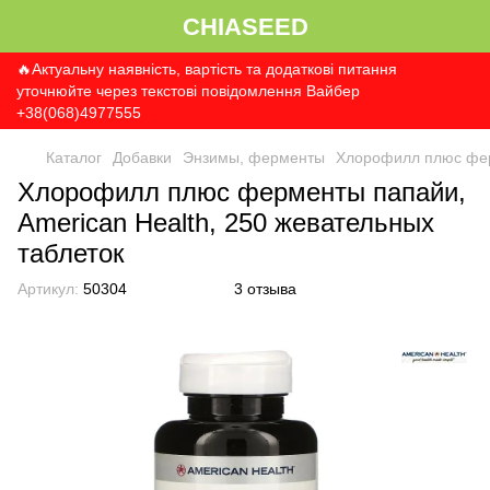
CHIASEED
🔥Актуальну наявність, вартість та додаткові питання
уточнюйте через текстові повідомлення Вайбер
+38(068)4977555
Каталог
Добавки
Энзимы, ферменты
Хлорофилл плюс ферм
Хлорофилл плюс ферменты папайи,
American Health, 250 жевательных
таблеток
Артикул:
50304
3 отзыва