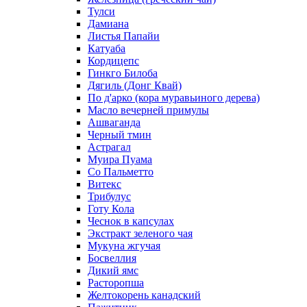
Тулси
Дамиана
Листья Папайи
Катуаба
Кордицепс
Гинкго Билоба
Дягиль (Донг Квай)
По д'арко (кора муравьиного дерева)
Масло вечерней примулы
Ашваганда
Черный тмин
Астрагал
Муира Пуама
Со Пальметто
Витекс
Трибулус
Готу Кола
Чеснок в капсулах
Экстракт зеленого чая
Мукуна жгучая
Босвеллия
Дикий ямс
Расторопша
Желтокорень канадский