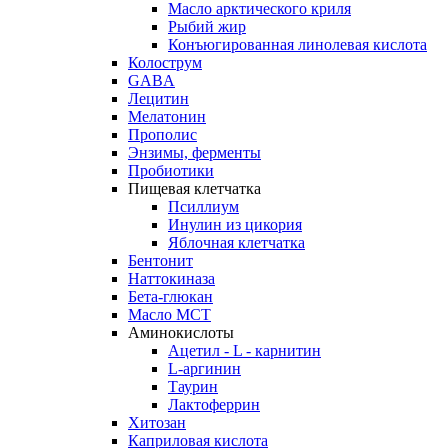
Масло арктического криля
Рыбий жир
Конъюгированная линолевая кислота
Колострум
GABA
Лецитин
Мелатонин
Прополис
Энзимы, ферменты
Пробиотики
Пищевая клетчатка
Псиллиум
Инулин из цикория
Яблочная клетчатка
Бентонит
Наттокиназа
Бета-глюкан
Масло МСТ
Аминокислоты
Ацетил - L - карнитин
L-аргинин
Таурин
Лактоферрин
Хитозан
Каприловая кислота