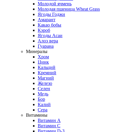
Молодой ячмень
Молодая пшеница Wheat Grass
Ягоды Годжи
Амарант
Какао бобы
Кэроб
Ягоды Асаи
Алоэ вера
Гуарана
Минералы
Хром
Цинк
Кальций
Кремний
Магний
Железо
Селен
Медь
Бор
Калий
Сера
Витамины
Витамин А
Витамин С
Витамин D-3