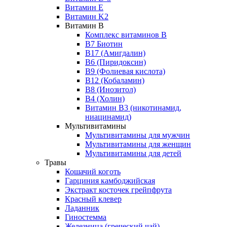
Витамин Е
Витамин K2
Витамин B
Комплекс витаминов В
В7 Биотин
B17 (Амигдалин)
B6 (Пиридоксин)
В9 (Фолиевая кислота)
B12 (Кобаламин)
В8 (Инозитол)
B4 (Холин)
Витамин В3 (никотинамид,
ниацинамид)
Мультивитамины
Мультивитамины для мужчин
Мультивитамины для женщин
Мультивитамины для детей
Травы
Кошачий коготь
Гарциния камбоджийская
Экстракт косточек грейпфрута
Красный клевер
Ладанник
Гиностемма
Железница (греческий чай)