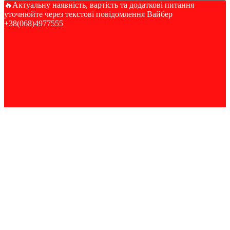
🔥Актуальну наявність, вартість та додаткові питання
уточнюйте через текстові повідомлення Вайбер
+38(068)4977555