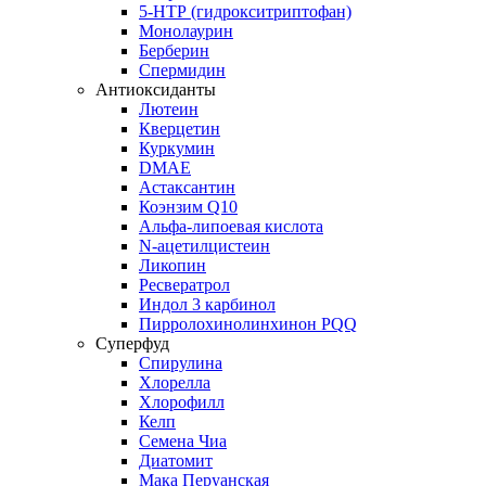
5-НТР (гидрокситриптофан)
Монолаурин
Берберин
Спермидин
Антиоксиданты
Лютеин
Кверцетин
Куркумин
DMAE
Астаксантин
Коэнзим Q10
Альфа-липоевая кислота
N-ацетилцистеин
Ликопин
Ресвератрол
Индол 3 карбинол
Пирролохинолинхинон PQQ
Суперфуд
Спирулина
Хлорелла
Хлорофилл
Келп
Семена Чиа
Диатомит
Мака Перуанская