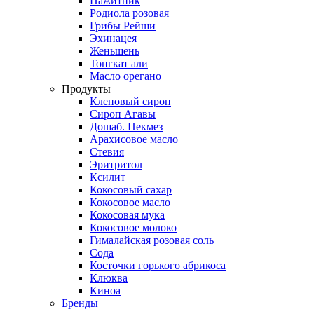
Пажитник
Родиола розовая
Грибы Рейши
Эхинацея
Женьшень
Тонгкат али
Масло орегано
Продукты
Кленовый сироп
Сироп Агавы
Дошаб. Пекмез
Арахисовое масло
Стевия
Эритритол
Ксилит
Кокосовый сахар
Кокосовое масло
Кокосовая мука
Кокосовое молоко
Гималайская розовая соль
Сода
Косточки горького абрикоса
Клюква
Киноа
Бренды