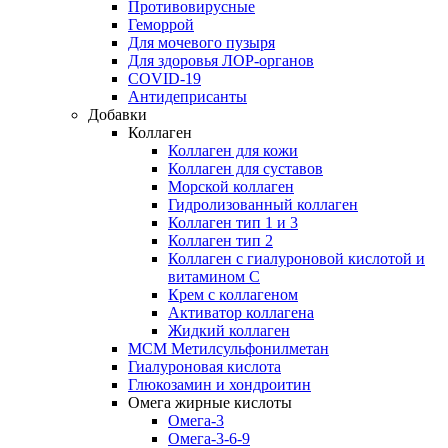
Противовирусные
Геморрой
Для мочевого пузыря
Для здоровья ЛОР-органов
COVID-19
Антидеприсанты
Добавки
Коллаген
Коллаген для кожи
Коллаген для суставов
Морской коллаген
Гидролизованный коллаген
Коллаген тип 1 и 3
Коллаген тип 2
Коллаген с гиалуроновой кислотой и
витамином С
Крем с коллагеном
Активатор коллагена
Жидкий коллаген
МСМ Метилсульфонилметан
Гиалуроновая кислота
Глюкозамин и хондроитин
Омега жирные кислоты
Омега-3
Омега-3-6-9