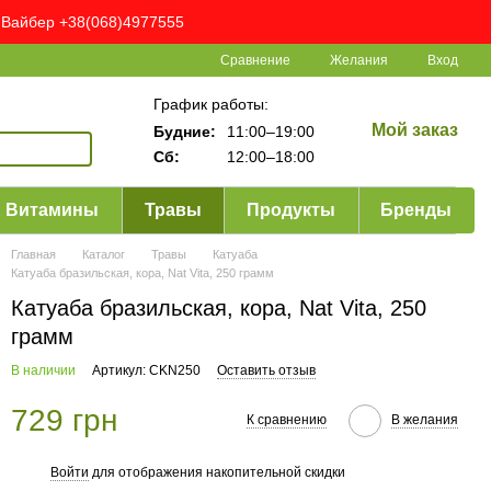
ня Вайбер +38(068)4977555
Сравнение
Желания
Вход
График работы:
Мой заказ
Будние:
11:00–19:00
Сб:
12:00–18:00
Витамины
Травы
Продукты
Бренды
Главная
Каталог
Травы
Катуаба
Катуаба бразильская, кора, Nat Vita, 250 грамм
Катуаба бразильская, кора, Nat Vita, 250
грамм
В наличии
Артикул: CKN250
Оставить отзыв
729 грн
К сравнению
В желания
Войти
для отображения накопительной скидки
%