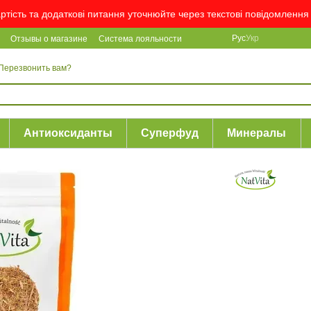
артість та додаткові питання уточнюйте через текстові повідомлен
Рус
Укр
Отзывы о магазине
Система лояльности
Перезвонить вам?
Антиоксиданты
Суперфуд
Минералы