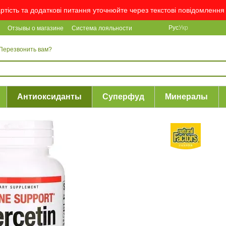
артість та додаткові питання уточнюйте через текстові повідомлен
Рус
Укр
Отзывы о магазине
Система лояльности
Перезвонить вам?
Антиоксиданты
Суперфуд
Минералы