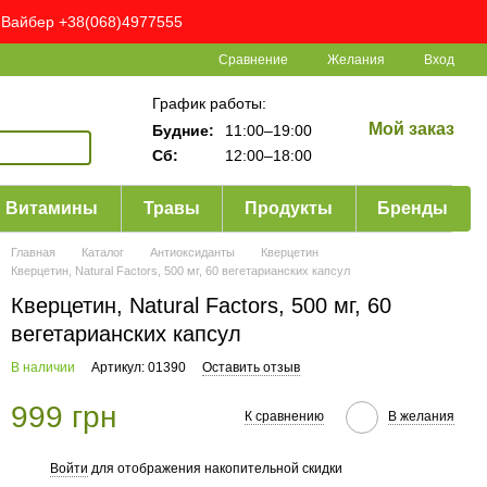
ня Вайбер +38(068)4977555
Сравнение
Желания
Вход
График работы:
Мой заказ
Будние:
11:00–19:00
Сб:
12:00–18:00
Витамины
Травы
Продукты
Бренды
Главная
Каталог
Антиоксиданты
Кверцетин
Кверцетин, Natural Factors, 500 мг, 60 вегетарианских капсул
Кверцетин, Natural Factors, 500 мг, 60
вегетарианских капсул
В наличии
Артикул: 01390
Оставить отзыв
999 грн
К сравнению
В желания
Войти
для отображения накопительной скидки
%