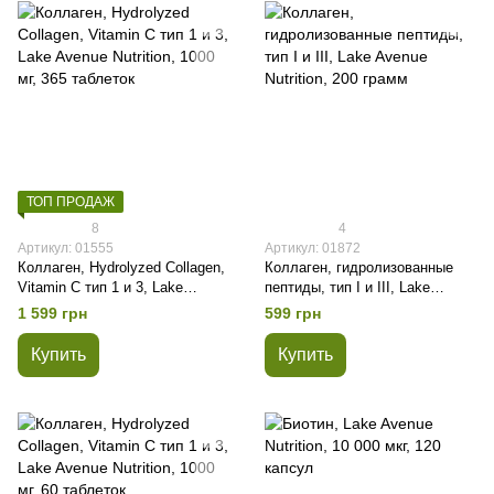
ТОП ПРОДАЖ
8
4
Артикул: 01555
Артикул: 01872
Коллаген, Hydrolyzed Collagen,
Коллаген, гидролизованные
Vitamin C тип 1 и 3, Lake
пептиды, тип I и III, Lake
Avenue Nutrition, 1000 мг, 365
Avenue Nutrition, 200 грамм
1 599 грн
599 грн
таблеток
Купить
Купить