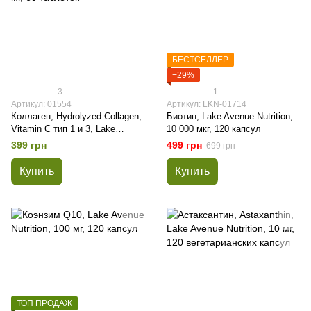
БЕСТСЕЛЛЕР
−29%
3
1
Артикул: 01554
Артикул: LKN-01714
Коллаген, Hydrolyzed Collagen,
Биотин, Lake Avenue Nutrition,
Vitamin C тип 1 и 3, Lake
10 000 мкг, 120 капсул
Avenue Nutrition, 1000 мг, 60
399 грн
499 грн
699 грн
таблеток
Купить
Купить
ТОП ПРОДАЖ