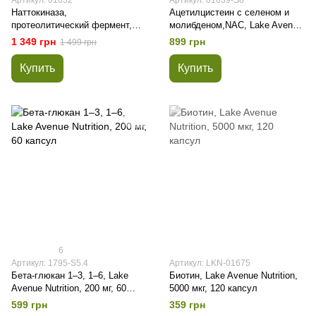
Артикул: 01632
Артикул: 01639-S8
Наттокиназа,
Ацетилцистеин с селеном и
протеолитический фермент,
молибденом,NAC, Lake Avenue
Lake Avenue Nutrition, 2000 FU,
Nutrition, 600 мг, 120 капсул
1 349 грн
899 грн
1 499 грн
180 капсул
Купить
Купить
6
Артикул: 1795-S5.4
Артикул: LKN-01675
Бета-глюкан 1–3, 1–6, Lake
Биотин, Lake Avenue Nutrition,
Avenue Nutrition, 200 мг, 60
5000 мкг, 120 капсул
капсул
599 грн
359 грн