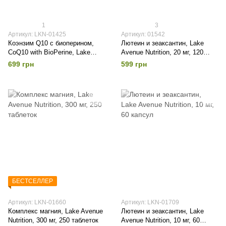
1
3
Артикул: LKN-01425
Артикул: 01542
Коэнзим Q10 с биоперином,
Лютеин и зеаксантин, Lake
CoQ10 with BioPerine, Lake
Avenue Nutrition, 20 мг, 120
Avenue Nutrition, 100 мг, 150
капсул
699 грн
599 грн
мягкие капсулы
БЕСТСЕЛЛЕР
Артикул: LKN-01660
Артикул: LKN-01709
Комплекс магния, Lake Avenue
Лютеин и зеаксантин, Lake
Nutrition, 300 мг, 250 таблеток
Avenue Nutrition, 10 мг, 60