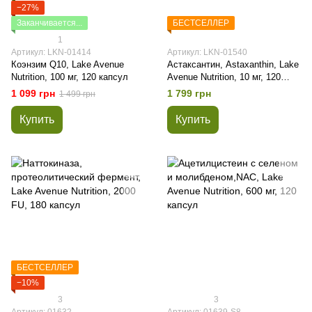
−27%
Заканчивается...
БЕСТСЕЛЛЕР
1
Артикул: LKN-01414
Артикул: LKN-01540
Коэнзим Q10, Lake Avenue
Астаксантин, Astaxanthin, Lake
Nutrition, 100 мг, 120 капсул
Avenue Nutrition, 10 мг, 120
вегетарианских капсул
1 099 грн
1 799 грн
1 499 грн
Купить
Купить
БЕСТСЕЛЛЕР
−10%
3
3