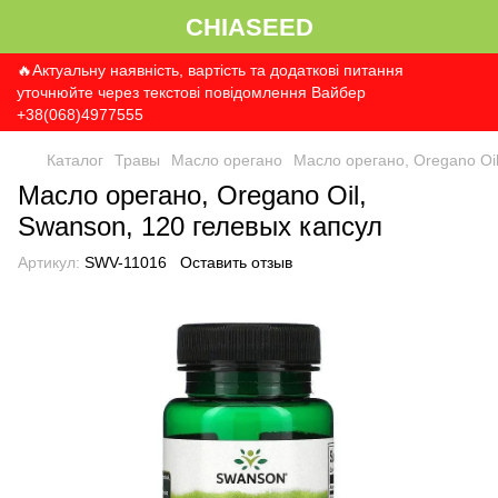
CHIASEED
🔥Актуальну наявність, вартість та додаткові питання
уточнюйте через текстові повідомлення Вайбер
+38(068)4977555
Каталог
Травы
Масло орегано
Масло орегано, Oregano Oil
Масло орегано, Oregano Oil,
Swanson, 120 гелевых капсул
Артикул:
SWV-11016
Оставить отзыв