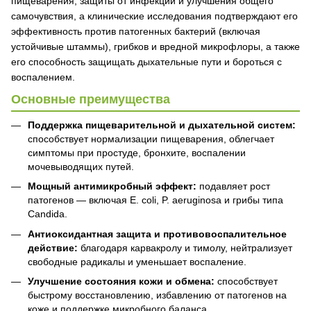
пищеварения, защиты от инфекций и улучшения общего
самочувствия, а клинические исследования подтверждают его
эффективность против патогенных бактерий (включая
устойчивые штаммы), грибков и вредной микрофлоры, а также
его способность защищать дыхательные пути и бороться с
воспалением.
Основные преимущества
Поддержка пищеварительной и дыхательной систем:
способствует нормализации пищеварения, облегчает
симптомы при простуде, бронхите, воспалении
мочевыводящих путей.
Мощный антимикробный эффект:
подавляет рост
патогенов — включая E. coli, P. aeruginosa и грибы типа
Candida.
Антиоксидантная защита и противовоспалительное
действие:
благодаря карвакролу и тимолу, нейтрализует
свободные радикалы и уменьшает воспаление.
Улучшение состояния кожи и обмена:
способствует
быстрому восстановлению, избавлению от патогенов на
коже и поддержке микробного баланса.