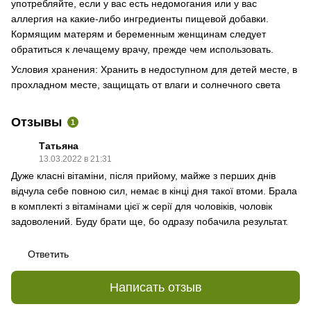
употребляйте, если у вас есть недомогания или у вас
аллергия на какие-либо ингредиенты пищевой добавки.
Кормящим матерям и беременным женщинам следует
обратиться к лечащему врачу, прежде чем использовать.
Условия хранения: Хранить в недоступном для детей месте, в
прохладном месте, защищать от влаги и солнечного света
Отзывы
1
Татьяна
13.03.2022 в 21:31
Дуже класні вітаміни, після прийому, майже з перших днів
відчула себе повною сил, немає в кінці дня такої втоми. Брала
в комплекті з вітамінами цієї ж серії для чоловіків, чоловік
задоволений. Буду брати ще, бо одразу побачила результат.
Ответить
Написать отзыв