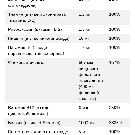
фитонадиона)
Тиамин (в виде мононитрата
1,2 мг
100%
тиамина, B-1)
Рибофлавин (витамин B-2)
1,3 мг
100%
Ниацин (в виде никотинамида)
16 мг
100%
Витамин В6 (в виде
1,7 мг
100%
пиридоксина гидрохлорида)
Фолиевая кислота
667 мкг
167%
пищевого
фолатного
эквивалента
(400 мкг
фолиевой
кислоты)
Витамин B12 (в виде
6 мкг
250%
цианилкобаламина)
Биотин (в виде d-биотина)
1000 мкг
3333%
Пантотеновая кислота (в виде
5 мг
100%