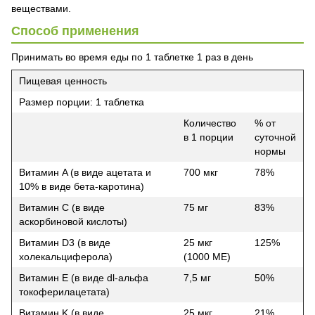
веществами.
Способ применения
Принимать во время еды по 1 таблетке 1 раз в день
Пищевая ценность
Размер порции: 1 таблетка
Количество
% от
в 1 порции
суточной
нормы
Витамин A (в виде ацетата и
700 мкг
78%
10% в виде бета-каротина)
Витамин С (в виде
75 мг
83%
аскорбиновой кислоты)
Витамин D3 (в виде
25 мкг
125%
холекальциферола)
(1000 МЕ)
Витамин E (в виде dl-альфа
7,5 мг
50%
токоферилацетата)
Витамин K (в виде
25 мкг
21%