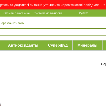
артість та додаткові питання уточнюйте через текстові повідомлен
Рус
Укр
Отзывы о магазине
Система лояльности
Перезвонить вам?
Антиоксиданты
Суперфуд
Минералы
Со