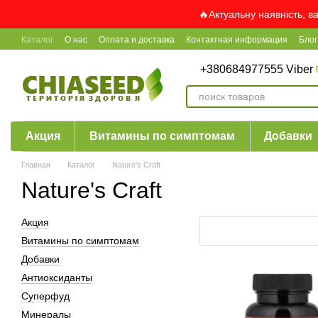
Перейти к основному контенту
🔥Актуальну наявність, в
Каталог
О нас
Оплата и доставка
Контактная информация
Блог
+380684977555 Viber
Акция
Витамины по симптомам
Добавки
Главная
Каталог
Nature's Craft
Nature's Craft
Акция
Витамины по симптомам
Добавки
Антиоксиданты
Суперфуд
Минералы