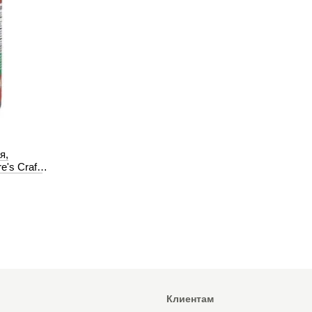
я,
e's Craft,
Клиентам