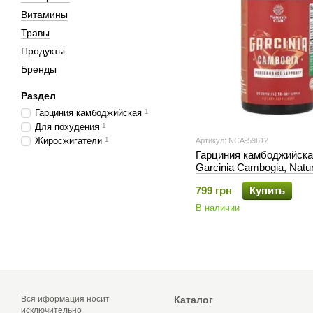
Витамины
Травы
Продукты
Бренды
Раздел
Гарциния камбоджийская
1
Для похудения
1
Жиросжигатели
1
Артикул: NCA-59612
Гарциния камбоджийска
Garcinia Cambogia, Natur
60 капсул
799 грн
Купить
В наличии
Вся иформация носит
Каталог
исключительно