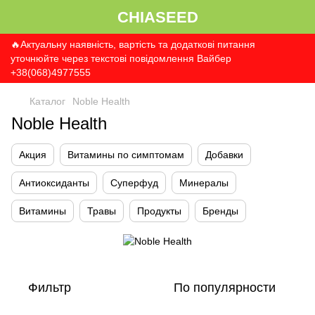
CHIASEED
🔥Актуальну наявність, вартість та додаткові питання
уточнюйте через текстові повідомлення Вайбер
+38(068)4977555
Каталог
Noble Health
Noble Health
Акция
Витамины по симптомам
Добавки
Антиоксиданты
Суперфуд
Минералы
Витамины
Травы
Продукты
Бренды
Фильтр
По популярности