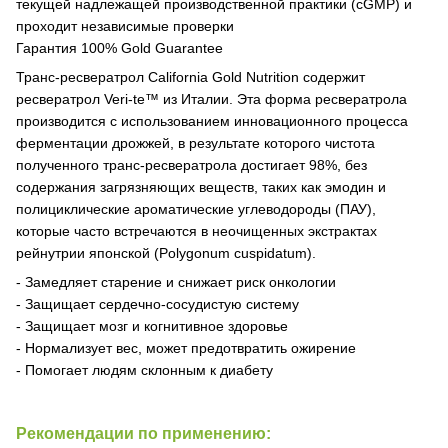
текущей надлежащей производственной практики (cGMP) и
проходит независимые проверки
Гарантия 100% Gold Guarantee
Транс-ресвератрол California Gold Nutrition содержит
ресвератрол Veri-te™ из Италии. Эта форма ресвератрола
производится с использованием инновационного процесса
ферментации дрожжей, в результате которого чистота
полученного транс-ресвератрола достигает 98%, без
содержания загрязняющих веществ, таких как эмодин и
полициклические ароматические углеводороды (ПАУ),
которые часто встречаются в неочищенных экстрактах
рейнутрии японской (Polygonum cuspidatum).
- Замедляет старение и снижает риск онкологии
- Защищает сердечно-сосудистую систему
- Защищает мозг и когнитивное здоровье
- Нормализует вес, может предотвратить ожирение
- Помогает людям склонным к диабету
Рекомендации по применению: