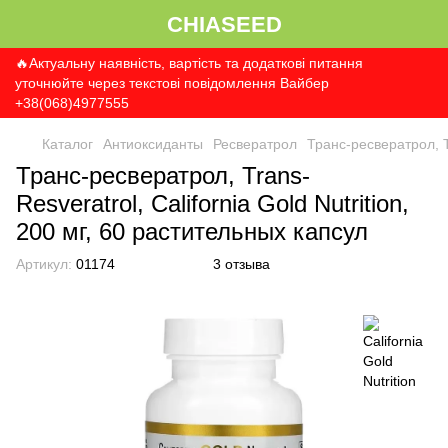
CHIASEED
🔥Актуальну наявність, вартість та додаткові питання
уточнюйте через текстові повідомлення Вайбер
+38(068)4977555
Каталог
Антиоксиданты
Ресвератрол
Транс-ресвератрол, Tr
Транс-ресвератрол, Trans-
Resveratrol, California Gold Nutrition,
200 мг, 60 растительных капсул
Артикул:
01174
3 отзыва