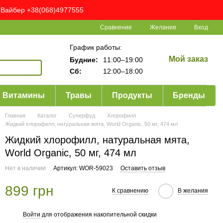
ня Вайбер +38(068)4977555
Сравнение
Желания
Вход
График работы:
Мой заказ
Будние:
11:00–19:00
Сб:
12:00–18:00
Витамины
Травы
Продукты
Бренды
Главная
Каталог
Суперфуд
Хлорофилл
Жидкий хлорофилл, натуральная мята, World Organic, 50 мг, 474 мл
Жидкий хлорофилл, натуральная мята,
World Organic, 50 мг, 474 мл
Нет в наличии
Артикул: WOR-59023
Оставить отзыв
899 грн
К сравнению
В желания
Войти
для отображения накопительной скидки
%