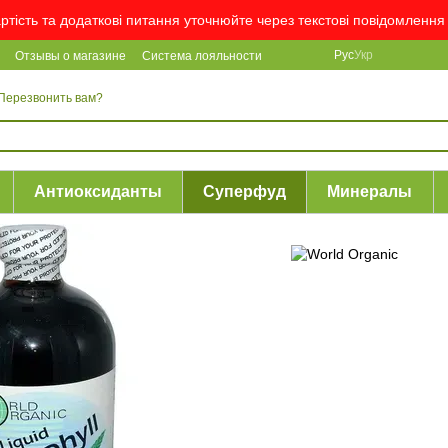
артість та додаткові питання уточнюйте через текстові повідомлен
Рус
Укр
Отзывы о магазине
Система лояльности
Перезвонить вам?
Антиоксиданты
Суперфуд
Минералы