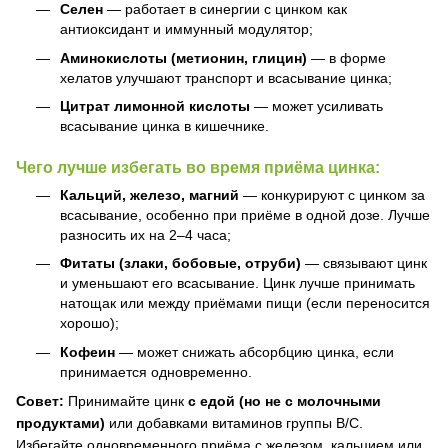
Селен
— работает в синергии с цинком как
антиоксидант и иммунный модулятор;
Аминокислоты (метионин, глицин)
— в форме
хелатов улучшают транспорт и всасывание цинка;
Цитрат лимонной кислоты
— может усиливать
всасывание цинка в кишечнике.
Чего лучше избегать во время приёма цинка:
Кальций, железо, магний
— конкурируют с цинком за
всасывание, особенно при приёме в одной дозе. Лучше
разносить их на 2–4 часа;
Фитаты (злаки, бобовые, отруби)
— связывают цинк
и уменьшают его всасывание. Цинк лучше принимать
натощак или между приёмами пищи (если переносится
хорошо);
Кофеин
— может снижать абсорбцию цинка, если
принимается одновременно.
Совет:
Принимайте цинк
с едой (но не с молочными
продуктами)
или добавками витаминов группы B/C.
Избегайте одновременного приёма с железом, кальцием или